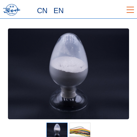
CN
EN